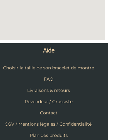
Aide
Choisir la taille de son bracelet de montre
FAQ
Livraisons & retours
Revendeur / Grossiste
Contact
CGV / Mentions légales / Confidentialité
Plan des produits