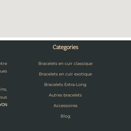
Catégories
tre
Bracelets en cuir classique
ques
Bracelets en cuir exotique
Bracelets Extra-Long
ins,
Autres bracelets
ssus
LYON
Accessoires
Blog