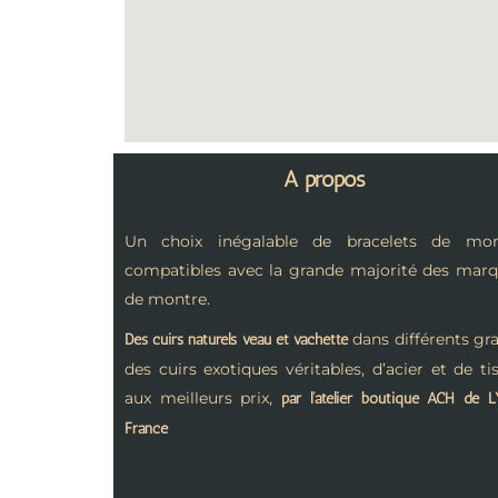
A propos
Un choix inégalable de bracelets de mon
compatibles avec la grande majorité des mar
de montre.
dans différents gra
Des cuirs naturels veau et vachette
des cuirs exotiques véritables, d’acier et de ti
aux meilleurs prix,
par l’atelier boutique ACH de 
France