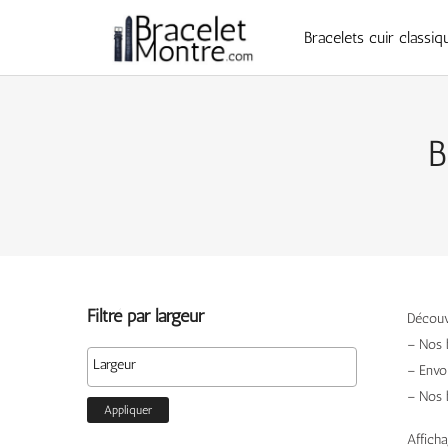
Bracelets cuir classiq
B
Filtré par largeur
Découvr
– Nos 
– Envo
– Nos 
Appliquer
Afficha