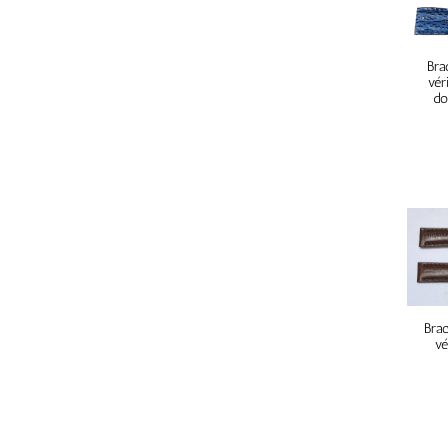
Bra
vér
do
Brac
vé