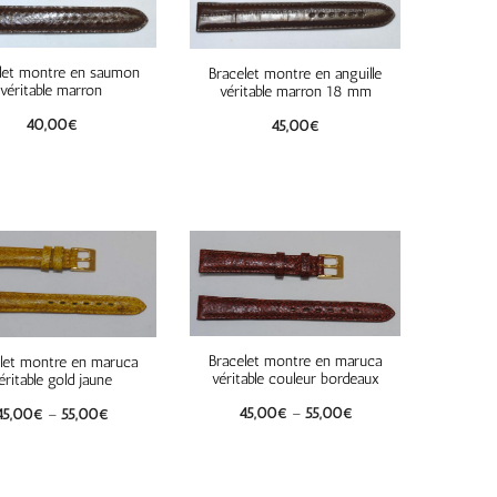
let montre en saumon
Bracelet montre en anguille
véritable marron
véritable marron 18 mm
40,00
€
45,00
€
Bracelet montre en maruca
let montre en maruca
véritable couleur bordeaux
éritable gold jaune
45,00
€
–
55,00
€
45,00
€
–
55,00
€