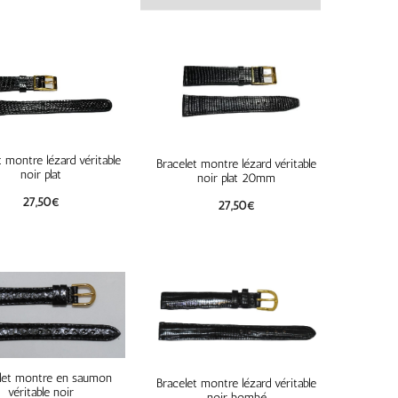
t montre lézard véritable
Bracelet montre lézard véritable
noir plat
noir plat 20mm
27,50
€
27,50
€
let montre en saumon
Bracelet montre lézard véritable
véritable noir
noir bombé