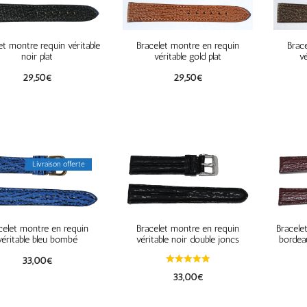
et montre requin véritable
Bracelet montre en requin
Brac
noir plat
véritable gold plat
vé
29,50
€
29,50
€
Livraison offerte
celet montre en requin
Bracelet montre en requin
Bracele
véritable bleu bombé
véritable noir double joncs
bordeau
33,00
€
33,00
€