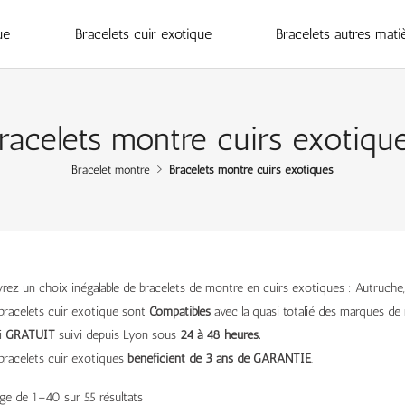
ue
Bracelets cuir exotique
Bracelets autres mati
racelets montre cuirs exotiqu
Bracelet montre
Bracelets montre cuirs exotiques
ez un choix inégalable de bracelets de montre en cuirs exotiques : Autruche, 
bracelets cuir exotique sont
Compatibles
avec la quasi totalié des marques de
i
GRATUIT
suivi depuis Lyon sous
24 à 48 heures.
bracelets cuir exotiques
bénéficient de 3 ans de GARANTIE
.
ge de 1–40 sur 55 résultats