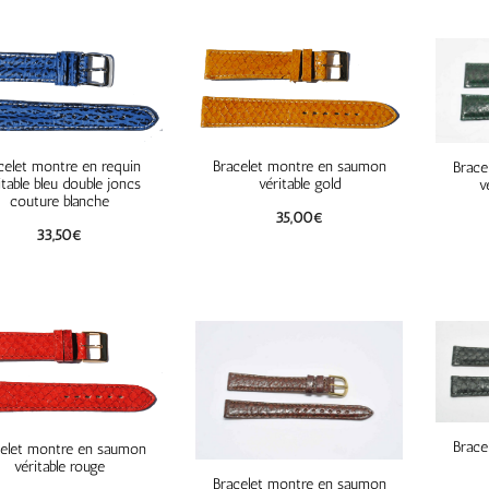
celet montre en requin
Bracelet montre en saumon
Brace
itable bleu double joncs
véritable gold
v
couture blanche
35,00
€
33,50
€
Brace
elet montre en saumon
véritable rouge
Bracelet montre en saumon