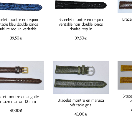
Brace
celet montre en requin
Bracelet montre en requin
itable bleu double joncs
véritable noir double joncs
ublure requin véritable
doublé requin
39,50
€
39,50
€
Brace
elet montre en anguille
Bracelet montre en maruca
v
ritable marron 12 mm
véritable gris
45,00
€
45,00
€