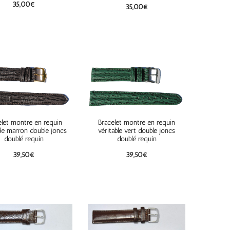
35,00
€
35,00
€
elet montre en requin
Bracelet montre en requin
ble marron double joncs
véritable vert double joncs
doublé requin
doublé requin
39,50
€
39,50
€