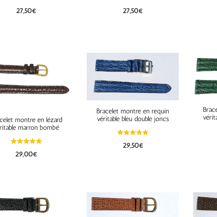
27,50
€
27,50
€
Brac
Bracelet montre en requin
vérit
véritable bleu double joncs
celet montre en lézard
ritable marron bombé
29,50
€
29,00
€