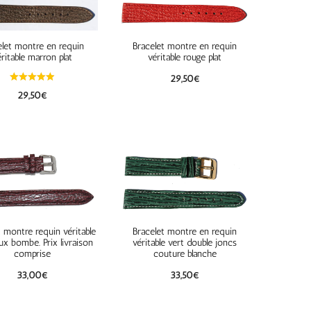
elet montre en requin
Bracelet montre en requin
ritable marron plat
véritable rouge plat
29,50
€
29,50
€
t montre requin véritable
Bracelet montre en requin
x bombe. Prix livraison
véritable vert double joncs
comprise
couture blanche
33,00
€
33,50
€