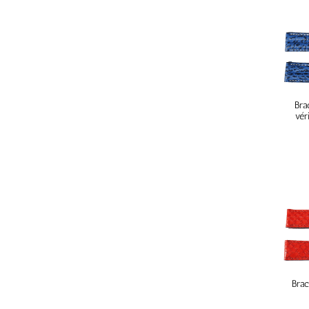
Bra
vér
Brac