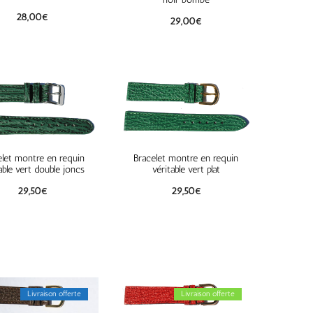
28,00
€
29,00
€
elet montre en requin
Bracelet montre en requin
able vert double joncs
véritable vert plat
29,50
€
29,50
€
Livraison offerte
Livraison offerte