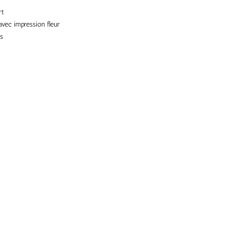
rt
vec impression fleur
is