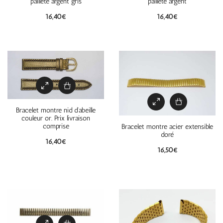
pailleté argent gris
pailleté argent
16,40
€
16,40
€
Bracelet montre nid d’abeille
couleur or. Prix livraison
comprise
Bracelet montre acier extensible
doré
16,40
€
16,50
€