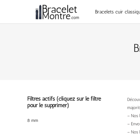
Bracelets cuir classiq
B
Filtres actifs (cliquez sur le filtre
Découvr
pour le supprimer)
majorit
– Nos 
8 mm
– Envo
– Nos 