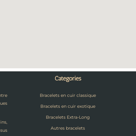
Catégories
tre
Bracelets en cuir classique
ques
Bracelets en cuir exotique
Bracelets Extra-Long
ins,
Autres bracelets
ssus