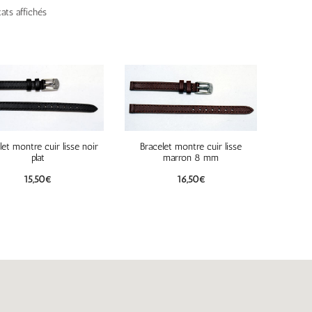
tats affichés
let montre cuir lisse noir
Bracelet montre cuir lisse
plat
marron 8 mm
15,50
€
16,50
€