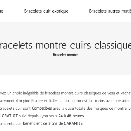
ue
Bracelets cuir exotique
Bracelets autres mati
racelets montre cuirs classiqu
Bracelet montre
ez un choix inégalable de bracelets montre cuirs classiques de veau et vachet
airement d’origine France et Italie. La fabrication est fait mains avec une attent
bracelets cuir sont
Compatibles
avec la quasi totalié des marques de montre. S
i
GRATUIT
suivi depuis Lyon sous
24 à 48 heures.
bracelets cuir
bénéficient de 3 ans de GARANTIE
.