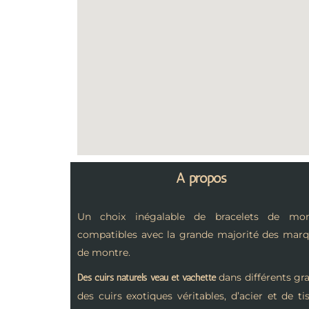
A propos
Un choix inégalable de bracelets de mon
compatibles avec la grande majorité des mar
de montre.
dans différents gra
Des cuirs naturels veau et vachette
des cuirs exotiques véritables, d’acier et de ti