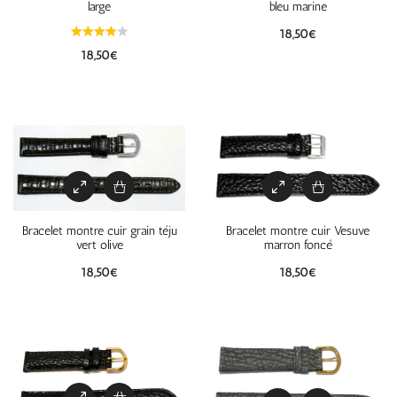
large
bleu marine
18,50
€
18,50
€
Bracelet montre cuir grain téju
Bracelet montre cuir Vesuve
vert olive
marron foncé
18,50
€
18,50
€