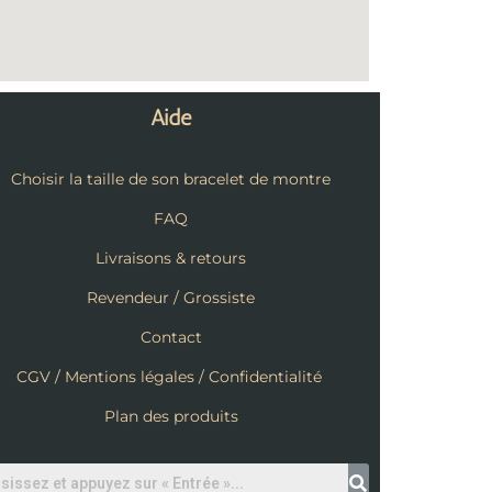
Aide
Choisir la taille de son bracelet de montre
FAQ
Livraisons & retours
Revendeur / Grossiste
Contact
CGV / Mentions légales / Confidentialité
Plan des produits