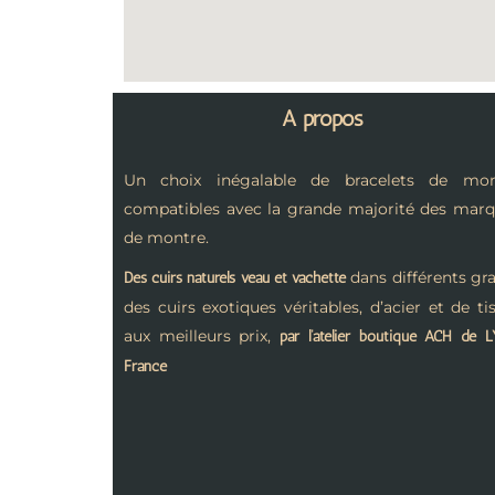
A propos
Un choix inégalable de bracelets de mon
compatibles avec la grande majorité des mar
de montre.
dans différents gra
Des cuirs naturels veau et vachette
des cuirs exotiques véritables, d’acier et de ti
aux meilleurs prix,
par l’atelier boutique ACH de 
France