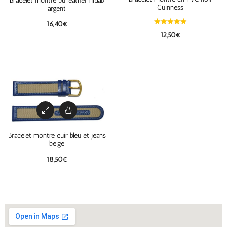
Bracelet montre pu leather nidab
Guinness
argent
16,40
€
12,50
€
Bracelet montre cuir bleu et jeans
beige
18,50
€