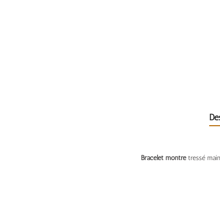
De
Bracelet montre
tressé mains