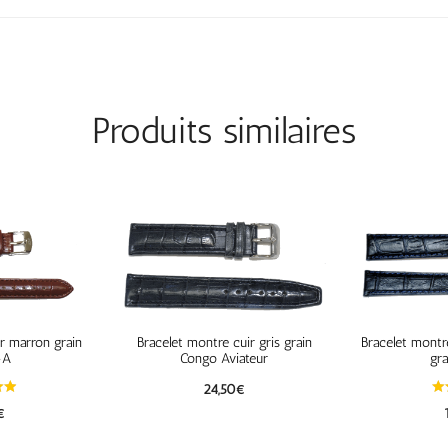
Produits similaires
r marron grain
Bracelet montre cuir gris grain
Bracelet montr
-A
Congo Aviateur
gr
24,50
€
€