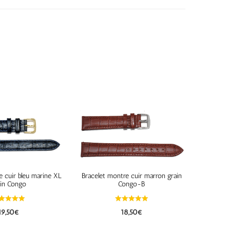
e cuir bleu marine XL
Bracelet montre cuir marron grain
ain Congo
Congo-B
19,50
€
18,50
€