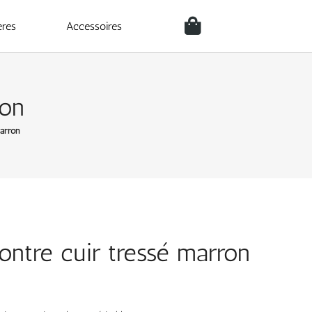
ères
Accessoires
ron
marron
ontre cuir tressé marron