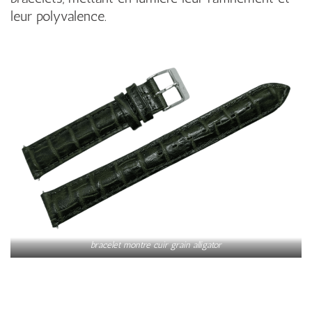
leur polyvalence.
bracelet montre
cuir grain alligator