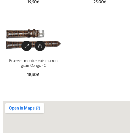
19,50
€
25,00
€
Bracelet montre cuir marron
grain Congo-C
18,50
€