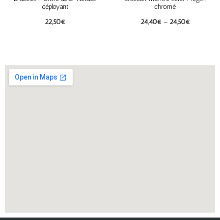
déployant
chromé
22,50
€
24,40
€
–
24,50
€