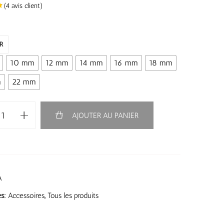
(
4
avis client)
R
10 mm
12 mm
14 mm
16 mm
18 mm
m
22 mm
AJOUTER AU PANIER
A
es:
Accessoires
,
Tous les produits