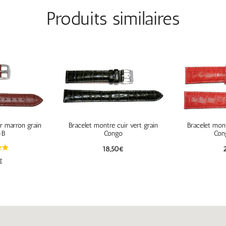
Produits similaires
r marron grain
Bracelet montre cuir vert grain
Bracelet mont
-B
Congo
Con
18,50
€
€