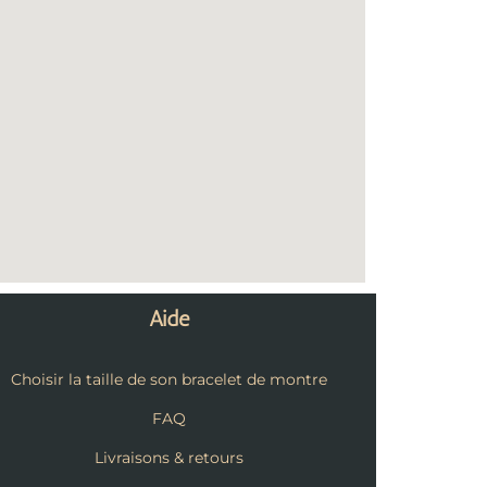
Aide
Choisir la taille de son bracelet de montre
FAQ
Livraisons & retours