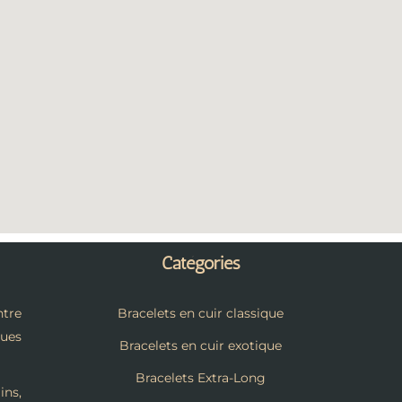
Catégories
tre
Bracelets en cuir classique
ques
Bracelets en cuir exotique
Bracelets Extra-Long
ins,