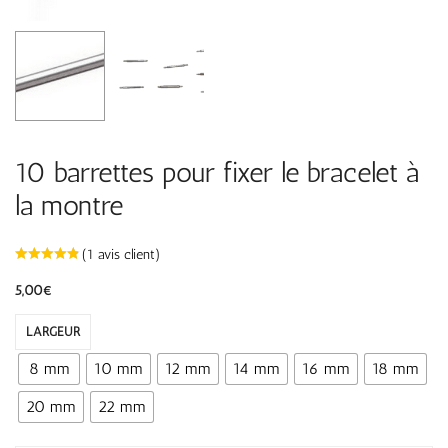
10 barrettes pour fixer le bracelet à
la montre
(
1
avis client)
5,00
€
LARGEUR
8 mm
10 mm
12 mm
14 mm
16 mm
18 mm
20 mm
22 mm