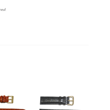
neuf.