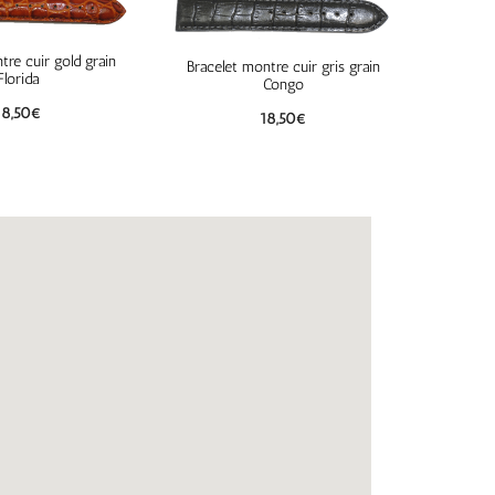
tre cuir gold grain
Bracelet montre cuir gris grain
Florida
Congo
18,50
€
18,50
€