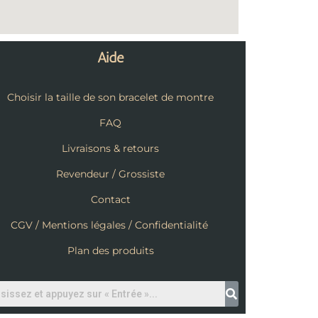
Aide
Choisir la taille de son bracelet de montre
FAQ
Livraisons & retours
Revendeur / Grossiste
Contact
CGV / Mentions légales / Confidentialité
Plan des produits