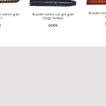
Bracelet mon
r marron grain
Bracelet montre cuir gris grain
-C
Congo Aviateur
€
24,50
€