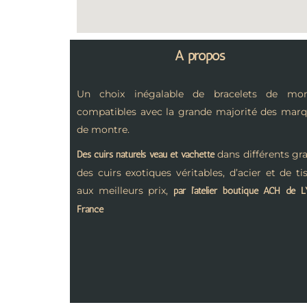
A propos
Un choix inégalable de bracelets de mon
compatibles avec la grande majorité des mar
de montre.
dans différents gra
Des cuirs naturels veau et vachette
des cuirs exotiques véritables, d’acier et de ti
aux meilleurs prix,
par l’atelier boutique ACH de 
France