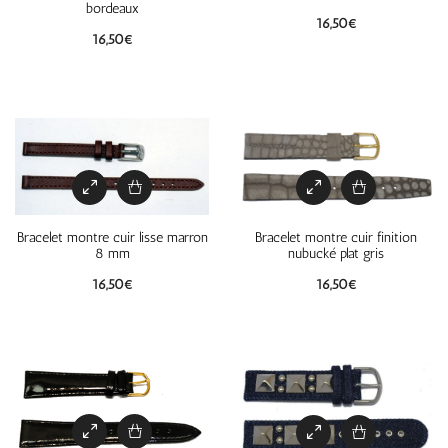
bordeaux
16,50
€
16,50
€
Bracelet montre cuir lisse marron
Bracelet montre cuir finition
8 mm
nubucké plat gris
16,50
€
16,50
€