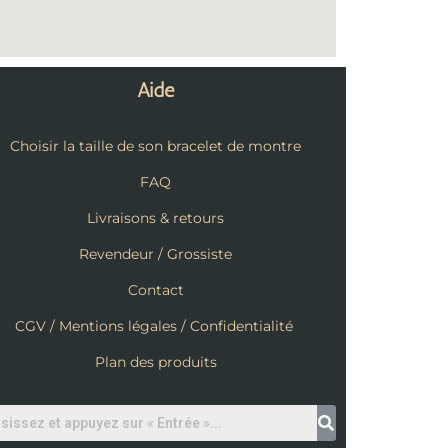
Aide
Choisir la taille de son bracelet de montre
FAQ
Livraisons & retours
Revendeur / Grossiste
Contact
CGV / Mentions légales / Confidentialité
Plan des produits