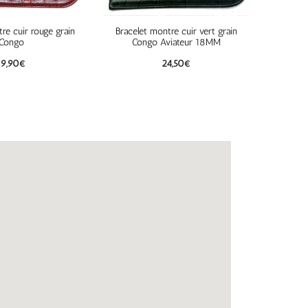
re cuir rouge grain
Bracelet montre cuir vert grain
Congo
Congo Aviateur 18MM
19,90
€
24,50
€