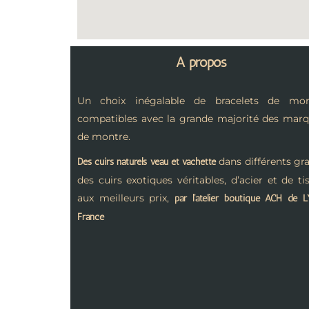
A propos
Un choix inégalable de bracelets de mon
compatibles avec la grande majorité des mar
de montre.
dans différents gra
Des cuirs naturels veau et vachette
des cuirs exotiques véritables, d’acier et de ti
aux meilleurs prix,
par l’atelier boutique ACH de 
France