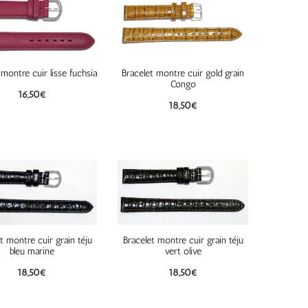
 montre cuir lisse fuchsia
Bracelet montre cuir gold grain
Congo
16,50
€
18,50
€
t montre cuir grain téju
Bracelet montre cuir grain téju
bleu marine
vert olive
18,50
€
18,50
€