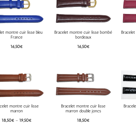
let montre cuir lisse bleu
Bracelet montre cuir lisse bombé
Bracelet
France
bordeaux
16,50
€
16,50
€
celet montre cuir lisse
Bracelet montre cuir lisse
Bracele
marron
marron double joncs
18,50
€
–
19,50
€
18,50
€