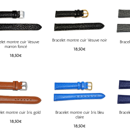
Bracelet montre cuir Vesuve noir
elet montre cuir Vesuve
Bracel
marron foncé
18,50
€
18,50
€
let montre cuir Iris gold
Bracelet montre cuir Iris bleu
Bracel
claire
18,50
€
18,50
€