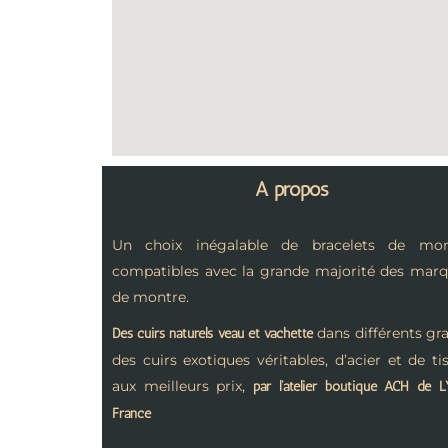
A propos
Un choix inégalable de bracelets de mon
compatibles avec la grande majorité des mar
de montre.
dans différents gra
Des cuirs naturels veau et vachette
des cuirs exotiques véritables, d’acier et de ti
aux meilleurs prix,
par l’atelier boutique ACH de 
France