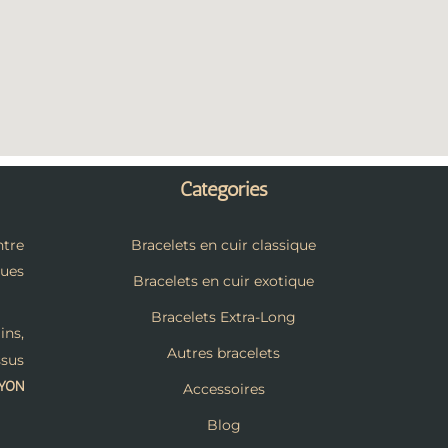
Catégories
tre
Bracelets en cuir classique
ques
Bracelets en cuir exotique
Bracelets Extra-Long
ins,
Autres bracelets
ssus
LYON
Accessoires
Blog