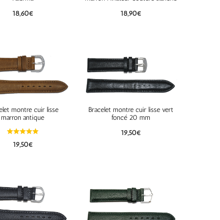
18,60
€
18,90
€
elet montre cuir lisse
Bracelet montre cuir lisse vert
marron antique
foncé 20 mm
19,50
€
19,50
€