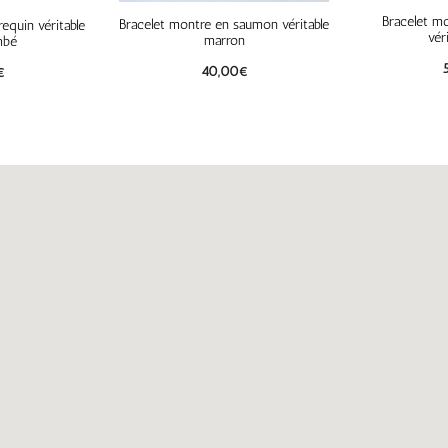
Bracelet m
Bracelet montre en saumon véritable
equin véritable
vér
marron
mbé
40,00
€
€