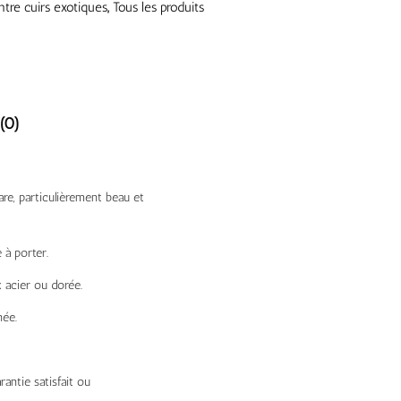
tre cuirs exotiques
,
Tous les produits
(0)
re, particulièrement beau et
 à porter.
 acier ou dorée.
née.
antie satisfait ou