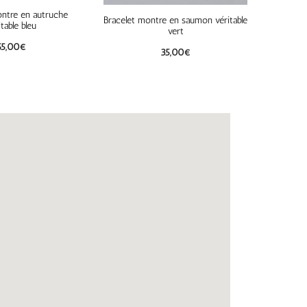
ontre en autruche
Bracelet montre en saumon véritable
itable bleu
vert
55,00
€
35,00
€