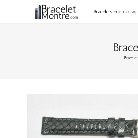
Bracelets cuir classiq
Brace
Bracele