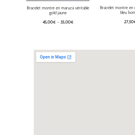
Bracelet montre en r
Bracelet montre en maruca véritable
bleu bo
gold jaune
27,50
45,00
€
–
55,00
€