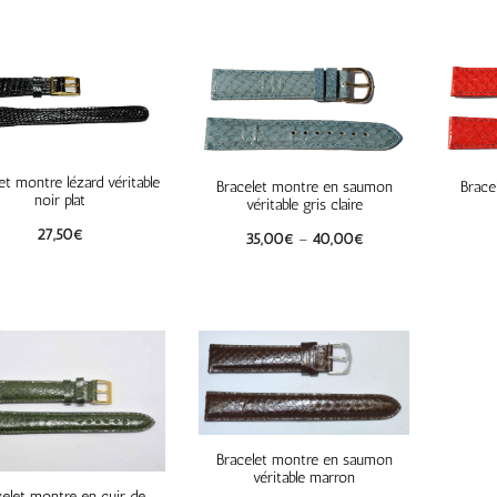
et montre lézard véritable
Bracelet montre en saumon
Brace
noir plat
véritable gris claire
27,50
€
35,00
€
–
40,00
€
Bracelet montre en saumon
véritable marron
celet montre en cuir de