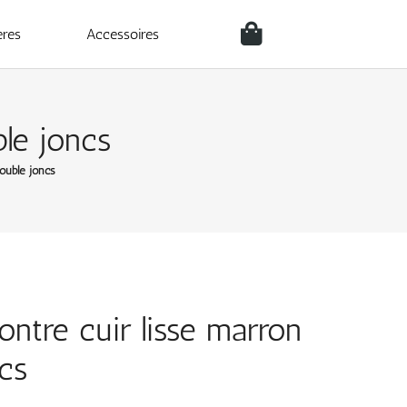
ères
Accessoires
ble joncs
ouble joncs
ontre cuir lisse marron
cs