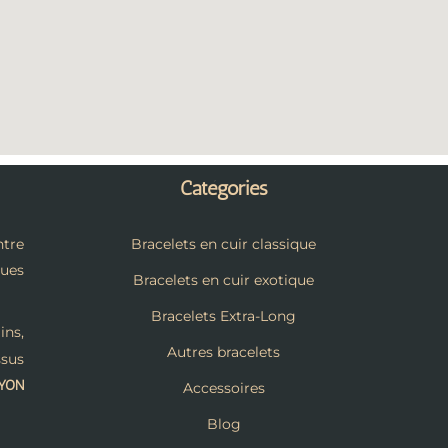
Catégories
tre
Bracelets en cuir classique
ques
Bracelets en cuir exotique
Bracelets Extra-Long
ins,
Autres bracelets
ssus
LYON
Accessoires
Blog