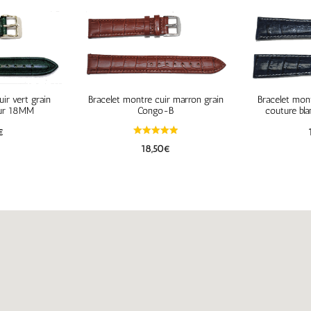
ir vert grain
Bracelet montre cuir marron grain
Bracelet mont
eur 18MM
Congo-B
couture bl
€
18,50
€