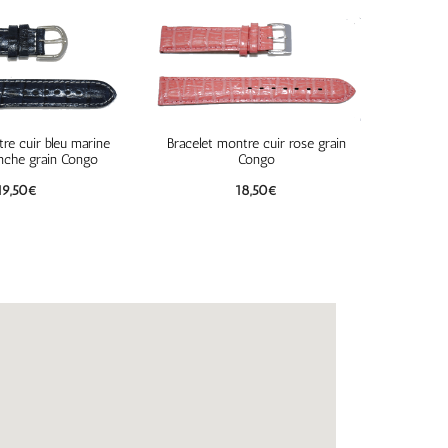
re cuir bleu marine
Bracelet montre cuir rose grain
anche grain Congo
Congo
19,50
€
18,50
€